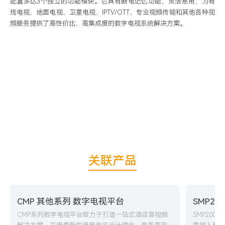
配置多达3个独立的功能模块。它具有断电记忆功能，灵活易用，为有
线电视、地面电视、卫星电视、IPTV/OTT、专业视频传输和其他各种视
频服务提供了高性价比、高集成度的数字电视系统解决方案。
关联产品
CMP 其他系列 数字电视平台
SMP2
CMP系列数字电视平台致力于打造一站式酒店音视频
SMP20