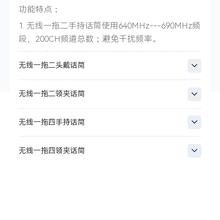
功能特点：
1. 无线一拖二手持话筒使用640MHz---690MHz频
段，200CH频道总数；避免干扰频率。
2. 使用高灵敏度拾音音头，拾音体验更加顺畅。
无线一拖二头戴话筒
3. 独有的数字ID码导频技术，ID随机码多达16位,
彻底解决同频串音现象。
无线一拖二领夹话筒
无线一拖四手持话筒
无线一拖四领夹话筒