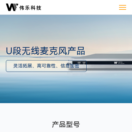
U
段
无
线
麦
克
U段无线麦克风产品
风
灵活拓展、高可靠性、信息加密
产品型号