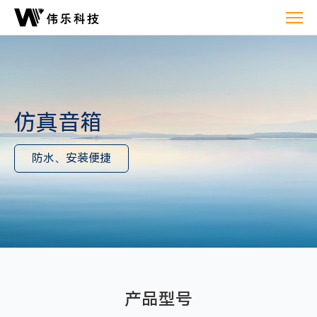
仿
真
音
箱
仿真音箱
防水、安装便捷
产品型号