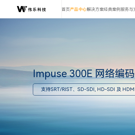
Impuse
300E
首页
产品中心
解决方案
经典案例
服务与
网
络
编
码
器
Impuse 300E 网络编
支持SRT/RIST、SD-SDI, HD-SDI 及 HDM