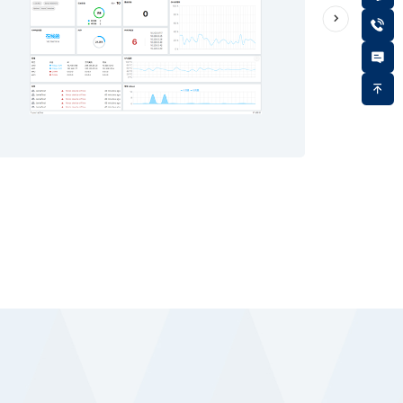
社区
2024/10/28
伟乐IPTV方案系统成功部署于深圳湾壹号
深圳湾壹号的采用伟乐IPTV推流方案，以1台高效能的
OMP150推流服务器为核心，搭配4台OMP120 IPTV网
关。这方案不仅极大简化了传统机顶盒的繁琐设置。
了解详情