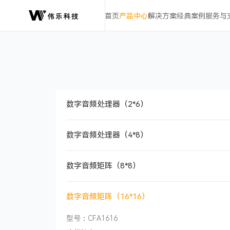
伟
首页
产品中心
解决方案
经典案例
服务与
乐
科
技
数
字
音
频
处
数字音频处理器（2*6）
理
器
DSP
数字音频处理器（4*8）
智
能
数字音频矩阵（8*8）
混
音
数字音频矩阵（16*16）
型号：CFA1616