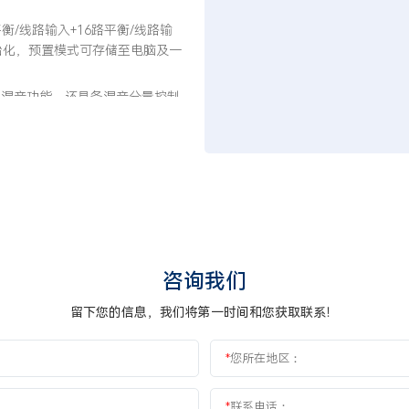
平衡/线路输入+16路平衡/线路输
始化，预置模式可存储至电脑及一
自动混音功能，还具备混音分量控制
声消除，反馈抑制的算法。
台与反馈消除模块，以及中控代码随
。
咨询我们
留下您的信息，我们将第一时间和您获取联系！
*
您所在地区：
*
联系电话：