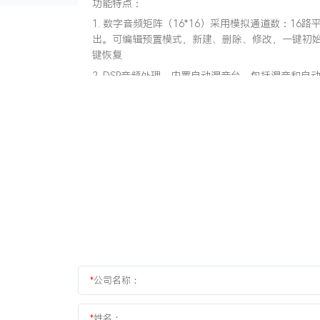
功能特点：
1. 数字音频矩阵（16*16）采用模拟通道数：16路
出。可编辑预置模式，新建、删除、修改，一键初
键恢复
2. DSP音频处理，内置自动混音台，包括混音和
功能，同时具备反馈消除模块；内置回声消除，噪
3. 采用先进的DSP音频处理技术，内置自动混音
机生成、断电自动保护记忆、一键复位等诸多功能
*
公司名称：
*
姓名：