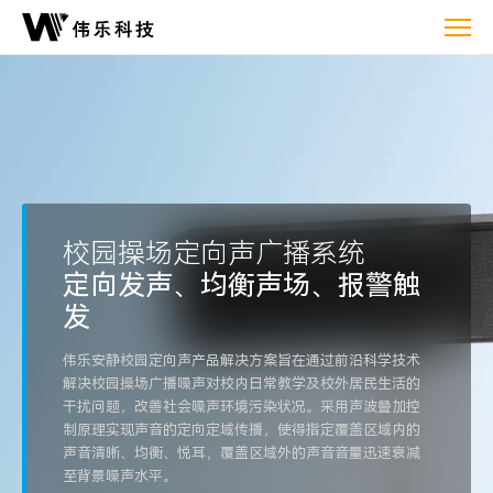
定
向
声
广
播
系
统
解
校园操场定向声广播系统
决
定向发声、均衡声场、报警触
方
案
发
伟乐安静校园定向声产品解决方案旨在通过前沿科学技术
解决校园操场广播噪声对校内日常教学及校外居民生活的
干扰问题，改善社会噪声环境污染状况。采用声波叠加控
制原理实现声音的定向定域传播，使得指定覆盖区域内的
声音清晰、均衡、悦耳，覆盖区域外的声音音量迅速衰减
至背景噪声水平。