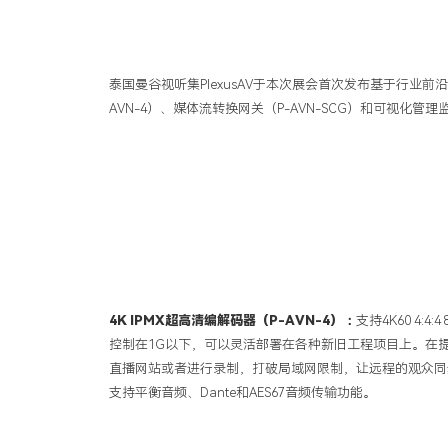
泰国曼谷视听集PlexusAV于本次展会首次发布基于行业前沿
AVN-4）、媒体流转换网关（P-AVN-SCG）和可视化管理监
4K IPMX超高清编解码器（P-AVN-4）：
支持4K60 4:
控制在1G以下，可以灵活部署在各种新旧工程项目上。在提供高
直播网站或者进行录制，打破局域网限制，让远程的观众同步观
支持平衡音频、Dante和AES67音频传输功能。