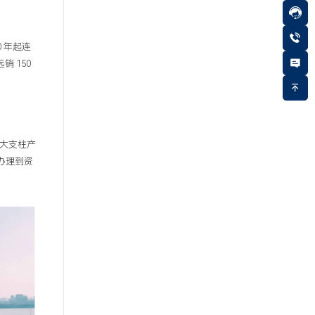
0 年起连
销 150
两大支柱产
办理到资