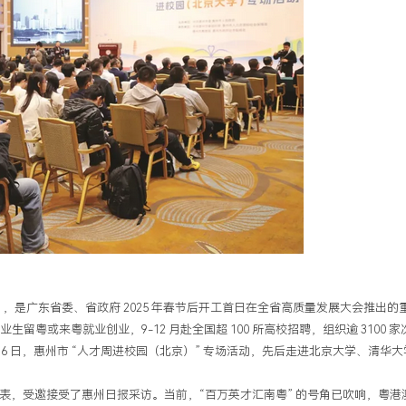
”），是广东省委、省政府 2025 年春节后开工首日在全省高质量发展大会推出的
生留粤或来粤就业创业，9-12 月赴全国超 100 所高校招聘，组织逾 3100 
5-16 日，惠州市 “人才周进校园（北京）” 专场活动，先后走进北京大学、清华
表，受邀接受了惠州日报采访。当前，“百万英才汇南粤” 的号角已吹响，粤港