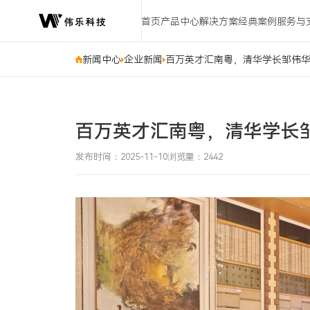
百
首页
产品中心
解决方案
经典案例
服务与
万
英
才
新闻中心
企业新闻
百万英才汇南粤，清华学长邹伟
汇
南
粤，
清
百万英才汇南粤，清华学长
华
学
发布时间：2025-11-10
浏览量：2442
长
邹
伟
华
诚
邀
天
下
英