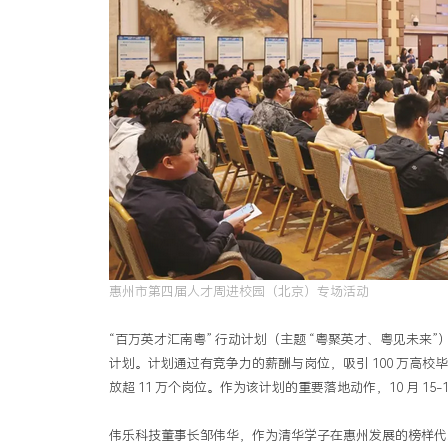
才
来
惠
逐
梦
伟
乐
科
技！
惠州市第四届人才周进校园（北京）专场活动
“百万英才汇南粤” 行动计划（主题 “粤聚英才、粤见未来
计划。计划通过有竞争力的薪酬与岗位，吸引 100 万高校毕业
放超 11 万个岗位。作为该计划的重要落地动作，10 月 1
伟乐科技董事长邹伟华，作为清华学子在惠州发展的榜样代