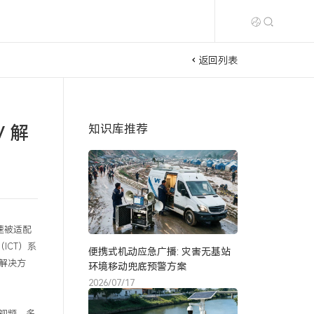
返回列表
 解
知识库推荐
速被适配
（
ICT
）系
便携式机动应急广播: 灾害无基站
解决方
环境移动兜底预警方案
2026/07/17
视频、多