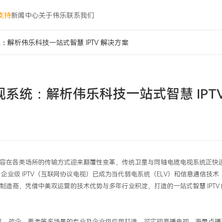
支持
新闻中心
关于伟乐
联系我们
解析伟乐科技一站式智慧 IPTV 解决方案
系统：解析伟乐科技一站式智慧 IPTV
容在各类场所的传输方式迎来颠覆性变革，传统卫星与同轴电缆电视系统正快
，企业级
IPTV
（互联网协议电视）已成为当代弱电系统（
ELV
）和信息通信技术
备制造商，凭借中美双运营的技术优势与多年行业积淀，打造的一站式智慧
IPTV
育、政企、养老等多场景的专业及企业级应用打造，可实现直播电视、海量点播