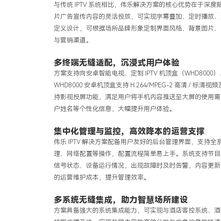
与传统
IPTV
系统相比，伟乐解决方案的核心优势在于深度
片广告宣传内容的灵活投放，可实现字幕叠加、定时播放、
定义设计，可根据场所品牌形象定制界面风格、背景图片、
与营销渠道。
多终端无缝适配，沉浸式用户体验
方案支持向安卓智能电视、定制
IPTV
机顶盒（
WHD8000
）
WHD8000
安卓机顶盒支持
H.264/MPEG-2
高清
/
标清视频
持影视投屏功能，满足用户将手机内容推送至大屏的使用
户姓名等个性化信息，大幅提升用户体验。
集中化管理与监控，高效降本的运营支撑
伟乐
IPTV
解决方案配备用户友好的后台管理界面，支持全
理、网络配置等操作，配置流程简单易上手。系统支持节目
信号状态、设备运行情况，出现故障时及时告警，内容更新
的运营维护成本，提升管理效率。
多系统无缝集成，助力智慧场所建设
方案具备强大的系统集成能力，可实现与酒店客控系统、酒