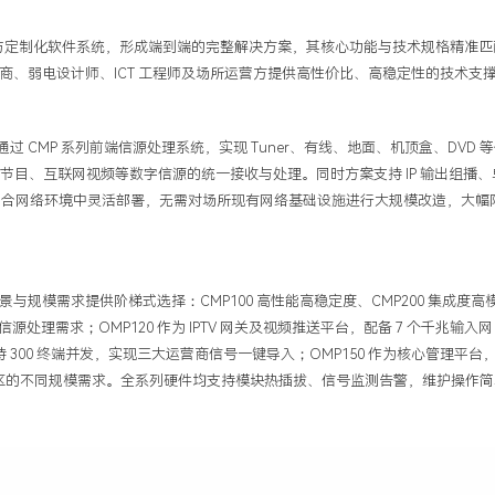
与定制化软件系统，形成端到端的完整解决方案，其核心功能与技术规格精准匹
商、弱电设计师、
ICT
工程师及场所运营方提供高性价比、高稳定性的技术支
通过
CMP
系列前端信源处理系统，实现
Tuner
、有线、地面、机顶盒、
DVD
等
办节目、互联网视频等数字信源的统一接收与处理。同时方案支持
IP
输出组播、
混合网络环境中灵活部署，无需对场所现有网络基础设施进行大规模改造，大幅
景与规模需求提供阶梯式选择：
CMP100
高性能高稳定度、
CMP200
集成度高
信源处理需求；
OMP120
作为
IPTV
网关及视频推送平台，配备
7
个千兆输入网
持
300
终端并发，实现三大运营商信号一键导入；
OMP150
作为核心管理平台
区的不同规模需求。全系列硬件均支持模块热插拔、信号监测告警，维护操作简