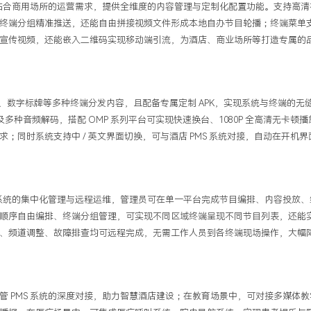
贴合商用场所的运营需求，提供全维度的内容管理与定制化配置功能。支持高清
终端分组精准推送，还能自由拼接视频文件形成本地自办节目轮播；终端菜单
宣传视频，还能嵌入二维码实现移动端引流，为酒店、商业场所等打造专属的
、数字标牌等多种终端分发内容，且配备专属定制
APK
，实现系统与终端的无
及多种音频解码，搭配
OMP
系列平台可实现快速换台、
1080P
全高清无卡顿播
需求；同时系统支持中
/
英文界面切换，可与酒店
PMS
系统对接，自动在开机界
系统的集中化管理与远程运维，管理员可在单一平台完成节目编排、内容投放、
顺序自由编排、终端分组管理，可实现不同区域终端呈现不同节目列表，还能
、频道调整、故障排查均可远程完成，无需工作人员到各终端现场操作，大幅
管
PMS
系统的深度对接，助力智慧酒店建设；在教育场景中，可对接多媒体教