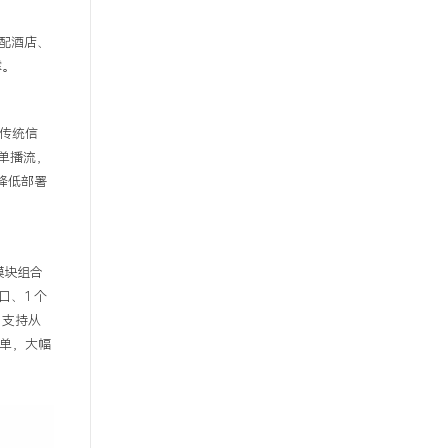
配酒店、
撑。
传统信
单播流，
降低部署
模块组合
口、
1
个
，支持从
单，大幅