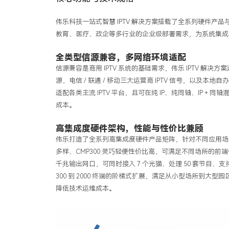
伟乐科技一站式智慧
IPTV
解决方案搭载了全系列硬件产品
教育、医疗、政企等多行业的企业级部署需求，为系统集成
全类型信源兼容，多网络环境适配
信源兼容是商用
IPTV
系统的基础需求，伟乐
IPTV
解决方案
源，电信
/
联通
/
移动三大运营商
IPTV
信号，以及本地自
适配各类主流
IPTV
平台，且可在纯
IP
、纯同轴、
IP +
同轴
成本。
高集成度硬件架构，性能与性价比兼顾
伟乐打造了全系列高集成度硬件产品矩阵，针对不同应用场
多样、
CMP300
灵巧轻便性价比高，可满足不同场所的前端
千兆输出网口，可同时接入
7
个光猫、处理
50
套节目、支
300
到
2000
终端的阶梯式扩展，满足从小型场所到大型园
降低技术运维成本。