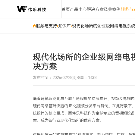
现
首页
产品中心
解决方案
经典案例
服务与
代
化
场
服务与支持
知识库
现代化场所的企业级网络电视系统：
所
的
企
业
现代化场所的企业级网络电视
级
决方案
网
络
发布时间：2026/02/28
浏览量：1438
电
视
系
随着建筑智能化与互联互通程度的持续提升，视频及电视内
统：
现代网络基础设施的
IP
化视频分发平台替代。在此背景下
解
统设计的核心组成，而伟乐科技作为全球专业的音视频设
析
案，成为各行业现代化场所的优选方案。
伟
乐
伟乐科技一站式智慧
IPTV
解决方案，专为酒店、医疗、教