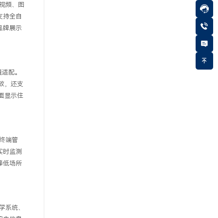
视频、图
支持全自
品牌展示
缝适配。
放，还支
面显示住
终端管
实时监测
降低场所
学系统、