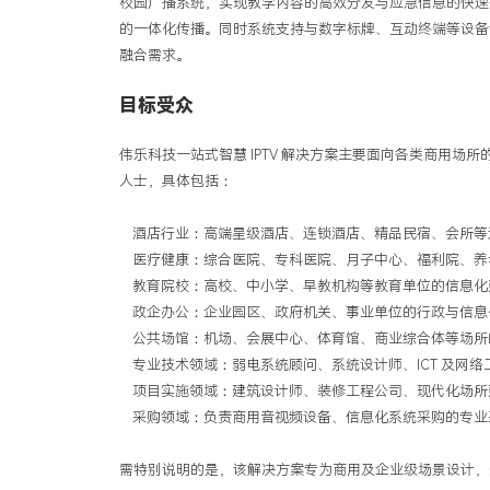
校园广播系统，实现教学内容的高效分发与应急信息的快速
的一体化传播。同时系统支持与数字标牌、互动终端等设备
融合需求。
目标受众
伟乐科技一站式智慧
IPTV
解决方案主要面向各类商用场所
人士，具体包括：
酒店行业：高端星级酒店、连锁酒店、精品民宿、会所等
医疗健康：综合医院、专科医院、月子中心、福利院、养
教育院校：高校、中小学、早教机构等教育单位的信息化
政企办公：企业园区、政府机关、事业单位的行政与信息
公共场馆：机场、会展中心、体育馆、商业综合体等场所
专业技术领域：弱电系统顾问、系统设计师、
ICT
及网络
项目实施领域：建筑设计师、装修工程公司、现代化场所
采购领域：负责商用音视频设备、信息化系统采购的专业
需特别说明的是，该解决方案专为商用及企业级场景设计，