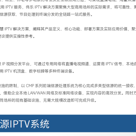
民用
IPTV
服务，伟乐
IPTV
解决方案聚焦大型商用场所的实际需求，将可靠性、
信源获取、节目处理到终端分发的全链路一站式服务。
慧
IPTV
解决方案，阐释其产品定义、核心功能、部署方案及实际应用价值，聚
建设提供实操性参考。
级
IP
视频分发平台，可通过专用网络将直播电视频道、运营商
IPTV
信号、本地
专用
IPTV
机顶盒、数字标牌等多种终端设备。
设施的限制，以
CMP
系列前端信源处理系统为核心完成多类型信源的统一接收
，借助企业本地
LAN/WAN
网络及标准网络设备，实现内容的高效分发。同时
同场所的现有基础设施，无需大规模改造即可完成升级。