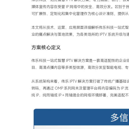
科
技
媒体宣传内容在受管
IP
网络中的安全、高效分发。区别于
一
可扩展性、定制化和集中化管理作为核心设计准则，提供从
站
式
本文将从技术、运营、应用层面详细解析伟乐科技一站式智
智
业的痛点解决与落地效果，为各类场所的
IPTV
系统升级与
慧
IPTV
方案核心定义
解
决
伟乐科技一站式智慧
IPTV
解决方案是一套高适配性的企业
方
目、高清点播内容等多类型信源，高效分发至智能电视、
案
从系统架构来看，伟乐
IPTV
解决方案打破了传统广播基础
转码，再通过
OMP
系列网关及管理平台将内容编码为
IP
流
纯
IP
、纯同轴或
IP +
同轴混合的网络环境部署，完美适配不