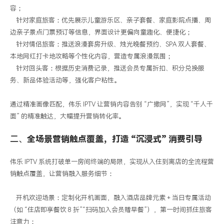
容；
针对家庭旅客：优先展示儿童游乐区、亲子套餐、家庭影院点播、周
边亲子景点门票预订等信息，界面设计更偏向童趣化、便捷化；
针对情侣旅客：推送浪漫套房升级、烛光晚餐预约、
SPA
双人套餐、
本地网红打卡地攻略等个性化内容，营造专属浪漫氛围；
针对回头客：根据历史消费记录，推送会员专属折扣、积分兑换服
务、新品体验活动等，强化客户粘性。
通过精准画像匹配，伟乐
IPTV
让营销内容告别 “广撒网”，实现 “千人千
面” 的精准触达，大幅提升营销转化率。
二、
全场景营销触点覆盖，打造
“沉浸式” 消费引导
伟乐
IPTV
系统打破单一房间终端的局限，实现从入住到离店的全流程营
销触点覆盖，让营销融入服务细节：
开机欢迎场景：定制化开机画面，融入酒店品牌元素
+
当日专属活动
（如 “住店即享餐饮
8
折”“扫码加入会员赠早餐”），第一时间抓住旅客
注意力；