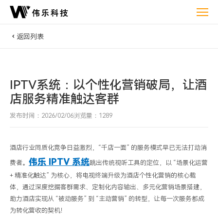
伟
乐
IPTV
返回列表
系
统：
以
IPTV系统：以个性化营销破局，让酒
个
性
店服务精准触达客群
化
发布时间：2026/02/06
浏览量：1289
营
销
破
酒店行业同质化竞争日益激烈，
“千店一面” 的服务模式早已无法打动消
伟乐
IPTV
系统
局，
费者。
跳出传统视听工具的定位，以 “场景化运营
让
+
精准化触达” 为核心，将电视终端升级为酒店个性化营销的核心载
酒
体，通过深度挖掘客群需求、定制化内容输出、多元化营销场景搭建，
助力酒店实现从 “被动服务” 到 “主动营销” 的转型，让每一次服务都成
店
为转化营收的契机！
服