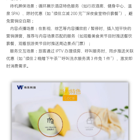
待机屏保场景：循环展示酒店特色服务（如行政酒廊、健身中心、温
泉
SPA
）、限时优惠（如 “续住立减
200
元”“深夜食堂特价套餐”），避
免营销空白期；
内容点播场景：在影视、综艺等内容播放前
/
暂停时，插入短平快的
营销弹窗，推荐与内容场景匹配的服务（如观看美食类节目时推送餐饮
套餐，观看旅游类节目时推送周边景点门票）；
服务交互场景：旅客通过
IPTV
办理续房、呼叫服务时，同步推送关联
优惠（如 “续住
2
晚赠下午茶”“呼叫洗衣服务满
3
件免
1
件”），激发即
时消费需求。