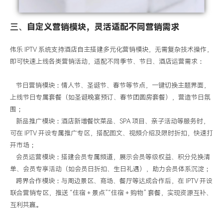
三、
自定义营销模块，灵活适配不同营销需求
伟乐
IPTV
系统支持酒店自主搭建多元化营销模块，无需复杂技术操作，
即可快速上线各类营销活动，适配不同季节、节日、酒店运营需求：
节日营销模块：情人节、圣诞节、春节等节点，一键切换主题界面，
上线节日专属套餐（如圣诞晚宴预订、春节团圆房套餐），营造节日氛
围；
新品推广模块：酒店新增餐饮菜品、
SPA
项目、亲子活动等服务时，
可在
IPTV
开设专属推广专区，搭配图文、视频介绍及限时折扣，快速打
开市场；
会员运营模块：搭建会员专属频道，展示会员等级权益、积分兑换清
单、会员专享活动（如会员日折扣、生日礼遇），助力会员体系沉淀；
跨界合作模块：与周边景区、商场、餐厅等达成合作后，在
IPTV
开设
联合营销专区，推送 “住宿
+
景点”“住宿
+
购物” 套餐，实现资源互补、
互利共赢。