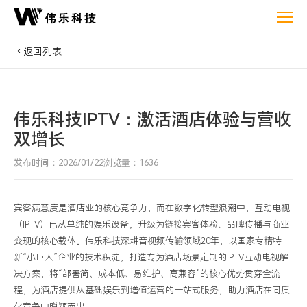
伟
乐
科
返回列表
技
IPTV：
激
伟乐科技IPTV：激活酒店体验与营收
活
双增长
酒
店
发布时间：2026/01/22
浏览量：1636
体
验
宾客满意度是酒店业的核心竞争力，而在数字化转型浪潮中，互动电视
与
（
IPTV）已从单纯的娱乐设备，升级为链接宾客体验、品牌传播与商业
营
变现的核心载体。伟乐科技深耕音视频传输领域20年，以国家专精特
收
新“小巨人”企业的技术积淀，打造专为酒店场景定制的IPTV互动电视解
双
决方案，将“部署简、成本低、易维护、高兼容”的核心优势贯穿全流
增
程，为酒店提供从基础娱乐到增值运营的一站式服务，助力酒店在同质
长
化竞争中脱颖而出。