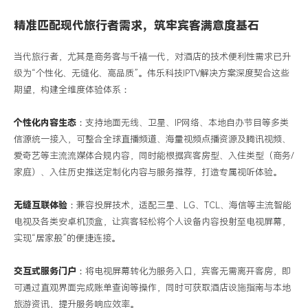
精准匹配现代旅行者需求，筑牢宾客满意度基石
当代旅行者，尤其是商务客与千禧一代，对酒店的技术便利性需求已升
级为
“个性化、无缝化、高品质”。伟乐科技IPTV解决方案深度契合这些
期望，构建全维度体验体系：
个性化内容生态
：支持地面无线、卫星、
IP网络、本地自办节目等多类
信源统一接入，可整合全球直播频道、海量视频点播资源及腾讯视频、
爱奇艺等主流流媒体合规内容，同时能根据宾客房型、入住类型（商务/
家庭）、入住历史推送定制化内容与服务推荐，打造专属视听体验。
无缝互联体验
：兼容投屏技术，适配三星、
LG、TCL、海信等主流智能
电视及各类安卓机顶盒，让宾客轻松将个人设备内容投射至电视屏幕，
实现“居家般”的便捷连接。
交互式服务门户
：将电视屏幕转化为服务入口，宾客无需离开客房，即
可通过直观界面
完成
账单查询等操作，同时可获取酒店设施指南与本地
旅游资讯，提升服务响应效率。