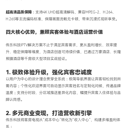
超高清品质保障
：支持
4K UHD超高清解码，兼容MPEG-2、H.264、
H.265等主流编码标准，保障画面流畅无卡顿，带来沉浸式视听享受。
四大核心优势，兼顾宾客体验与酒店运营价值
伟乐科技
IPTV解决方案不止于满足宾客需求，更从盈利增长、效率提
升、稳定保障等维度，为酒店创造可持续价值，已通过
万豪酒店
、长隆
熊猫酒店等千房级大型项目实战验证。
1. 极致体验升级，强化宾客忠诚度
以用户为中心的设计理念贯穿全系统：极简导航界面让宾客轻松找到所
需内容；个性化欢迎界面可自动显示宾客姓名与定制化问候，传递品牌
温度；支持分时段、分区域推送差异化内容，幅提升宾客入住体验与品
牌认同感。
2. 多元商业变现，打造营收新引擎
伟乐科技将客房电视从
“成本中心”转化为“收入中心”，构建多维盈利体
系：