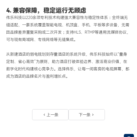
4. 兼容保障，稳定运行无顾虑
伟乐科技以
2
2
0余项专利技术构建强大兼容性与稳定性体系：全终端无
缝适配，一套系统覆盖智能电视、机顶盒、手机、平板等多设备，无需
因品牌差异重复采购或二次开发；支持HLS、RTMP等通用流媒体协议，
可与现有局域网、专线网络
等
无缝集成。
从新建酒店的弱电规划到存量酒店的系统升级，伟乐科技始终以
“量身
定制、省心高效”为原则，助力酒店打破体验边界、激活商业价值，在
数字化时代构建核心竞争力。选择伟乐，让每一间客房的电视屏幕，都
成为酒店的品牌名片与盈利增长点。
上一条
下一条