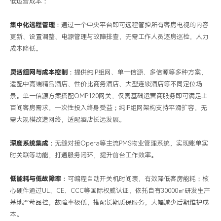
低运营成本：
集中化远程管理
：通过一个中央平台即可远程管控所有客房电视的内容
更新、设置调整、电源管理与故障排查，无需工作人员逐房巡检，人力
成本降低。
灵活组网与成本控制
：提供纯
IP组网、单一信源、多信源等多种方案，
适配中高端精品酒店、性价比商务酒店、大型连锁酒店等不同定位场
景。单一信源方案搭配OMP120网关，仅需基础运营商服务即可满足上
百间客房需求，一次性投入终身受益；纯IP组网架构支持平滑扩容，无
需大规模改造网络，适配酒店长远发展。
深度系统集成
：无缝对接
Opera等主流PMS物业管理系统，实现账单实
时关联等功能，打通服务闭环，提升前台工作效率。
低能耗与低故障率
：可编程自动开关机时间表，有效降低客房能耗；核
心硬件通过
UL、CE、CCC等国际权威认证，依托自有30000㎡研发生产
基地严苛品控，故障率极低，搭配长期质保服务，大幅减少后期维护成
本。