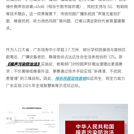
助
楼外侧声压级需≤45dB（相当于图书馆环境），同时支持与 5G、物联网
等技术融合。这一政策背景下，传统校园广播系统因 "声音无差别扩
力
散、噪音扰民、听力损伤风险" 等问题，已难以满足新时代教育基建需
广
求。
东
2025
年
作为人口大省，广东现有中小学超
3.7 万所，部分学校因操场与居民区
全
距离近、广播设备老旧，噪音投诉占比达社会生活类投诉的 12%。新
域
《噪声污染防治法》
实施后，教育部门对校园声环境治理提出更高要
智
求：不仅需降低噪音外溢，更要通过技术手段实现
"听得清、不扰民、
慧
易管理" 的三维目标。
因此，
伟乐校园定向音响
应运而生，将全力助力
广东实现
2025 年全域智慧教育示范区达标。
教
育
示
范
区
达