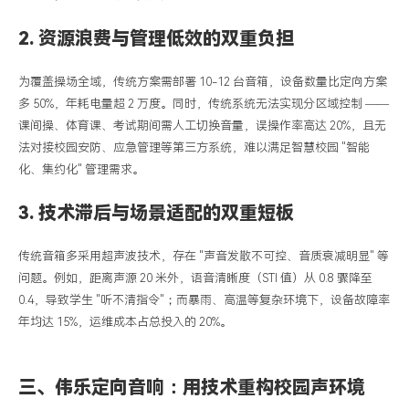
2.
资源浪费与管理低效的双重负担
为覆盖操场全域，传统方案需部署
10-12 台音箱，设备数量比定向方案
多 50%，年耗电量超 2 万度。同时，传统系统无法实现分区域控制 ——
课间操、体育课、考试期间需人工切换音量，误操作率高达 20%，且无
法对接校园安防、应急管理等第三方系统，难以满足智慧校园 "智能
化、集约化" 管理需求。
3.
技术滞后与场景适配的双重短板
传统音箱多采用超声波技术，存在
"声音发散不可控、音质衰减明显" 等
问题。例如，距离声源 20 米外，语音清晰度（STI 值）从 0.8 骤降至
0.4，导致学生 "听不清指令"；而暴雨、高温等复杂环境下，设备故障率
年均达 15%，运维成本占总投入的 20%。
三、
伟乐定向音响：用技术重构校园声环境