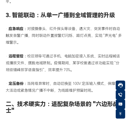
平。
3.
智能联动：从单一广播到全域管理的升级
·
应急响应
：对接摄像头、红外探头等设备，遇火灾、突发事件时自动
触发告警广播，同时联动外置报警灯闪烁、路灯点亮，实现
"声光电" 多
维警示。
·
远程管控
：校区领导可通过手机、电脑加密接入系统，实时远程喊话
或播放文件，摆脱地域限制。疫情期间，某学校曾通过该功能实现
"分
班级错峰放学语音指引"，效率提升 70%。
·
定压备份
：当网络异常时，自动切换至
100V 定压输入模式，保障重
大活动或紧急情况广播不中断，为线路维护预留时间。
二、
技术硬实力：适配复杂场景的
"六边形战
士"