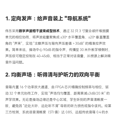
1.
定向发声：给声音装上
"导航系统"
伟乐采用
数字声波相干波束成型技术
，通过
32 只 3 寸复合碳纤维振膜
单元的相位协同，将声波能量聚焦成 ±30° 水平覆盖角、±20° 垂直覆盖
角的 "声束"，实现 "主瓣声压与背向声压差值 > 30dB" 的精准控声效
果。简单来说，操场中心 90dB 的指令声，传播至 30 米外教学楼侧时，
声压级可稳定控制在 40-45dB，相当于正常对话音量，从根源上解决噪
音外溢问题。
2.
均衡声场：听得清与护听力的双向平衡
音箱内置
16 个功率放大通道，由 FPGA 芯片精确控制频率与相位，驱
动 32 个单元协同工作，实现 "声场均匀覆盖、距离衰减≤3dB/20 米" 的
声学效果。无论是操场边缘还是中心区域，学生听到的声音清晰度一
致，避免因 "近处太吵、远处听不清" 导致的听力损伤或指令误判。经第
三方检测，系统语音清晰度（STI 值）达 0.85，远超传统音箱 0.4 的水