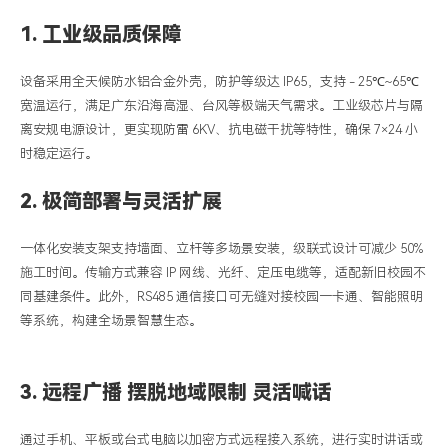
1.
工业级品质保障
设备采用全天候防水铝合金外壳，防护等级达
IP65，支持 - 25℃~65℃
宽温运行，满足广东沿海高湿、台风等极端天气需求。工业级芯片与隔
离安规电源设计，更实现防雷 6KV、抗电磁干扰等特性，确保 7×24 小
时稳定运行。
2.
极简部署与灵活扩展
一体化安装支架支持墙面、立杆等多场景安装，级联式设计可减少
50%
施工时间。传输方式兼容 IP 网线、光纤、定压电缆等，适配新旧校园不
同基建条件。此外，RS485 通信接口可无缝对接校园一卡通、智能照明
等系统，构建全场景智慧生态。
3. 远程广播 摆脱地域限制 灵活喊话
通过手机、平板或台式电脑以加密方式远程接入系统，进行实时讲话或