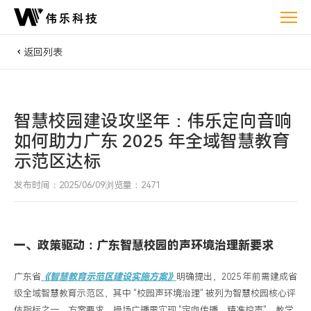
智
慧
校
返回列表
园
建
设
智慧校园建设攻坚年：伟乐定向音响
攻
如何助力广东 2025 年全域智慧教育
坚
示范区达标
年：
伟
发布时间：2025/06/09
浏览量：2471
乐
定
向
一、政策驱动：广东智慧校园的声环境治理新要求
音
响
广东省
《智慧教育示范区建设实施方案》
明确提出，
2025 年前需建成省
如
级全域智慧教育示范区，其中 "校园声环境治理" 被列为智慧校园核心评
何
估指标之一。方案要求，操场广播需实现 "定向传播、精准控声"，教学