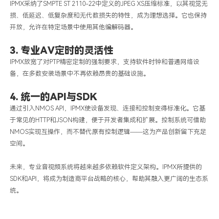
IPMX
采纳了
SMPTE ST 2110-22
中定义的
JPEG XS
压缩标准，以其视觉无
损、低延迟、低复杂度和无代数损失的特性，成为理想选择。它也保持
开放，允许在特定场景中使用其他编解码器。
3. 专业AV定时的灵活性
IPMX
放宽了对
PTP
精密定制的强制要求，支持软件时钟和普通网络设
备，在多数安装场景中不再依赖昂贵的基础设施。
4. 统一的API与SDK
通过引入
NMOS API
，
IPMX
使设备发现、连接和控制变得标准化。它基
于常见的
HTTP
和
JSON
构建，便于开发者集成和扩展。控制系统可借助
NMOS
实现互操作，而不替代原有控制逻辑
——
这为产品创新留下充足
空间。
未来，专业音视频系统将越来越多依赖软件定义架构。
IPMX
所提供的
SDK
和
API
，将成为制造商平台战略的核心，帮助其融入更广阔的生态系
统。