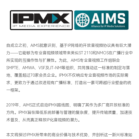
作
性
难
题？
伟
自成立之初，
AIMS
就意识到，基于
IP
网络的开放音视频协议具有巨大潜
乐
力
——
它能够为专业音视频领域带来类似
ST 2110
和
NMOS
在广播行业中
科
所实现的互操作性与扩展性。为此，
AIMS
专业音视频工作组联合
技
SMPTE
、
AMWA
、
VSF
及
JT-NM
等组织，共同推动这一标准的制定与落
地，覆盖超过
70
家会员企业。
IPMX
不仅响应专业音视频市场的实际需
求，更致力于通过改进现有广播标准，打造出一套可跨越行业壁垒的统
一框架。
2019
年，
AIMS
正式启动
IPMX
路线图，明确了其作为多厂商开放标准的
方向。
IPMX
旨在降低系统部署与管理的复杂度，提升传输质量，加速技
术普及，从而真正释放
IP
化音视频的潜力。
本文将探讨
IPMX
所带来的商业价值与技术优势，并剖析这一新兴标准如