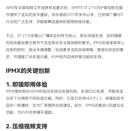
AIMS
专业音视频工作组很早就意识到，
SMPTE ST 2110
为
IP
音视频互操
作提供了坚实的技术基础。该标准自
2017
年发布以来，已获得广播与
IT
行业的广泛支持，并能够兼容通用的商用网络设备。
不过，
ST 2110
毕竟以广播级实时性为核心，其在压缩支持、定时精度
和系统复杂度方面并不完全契合专业音视频的需求。
IPMX
在继承其核心
优势的同时，做出关键调整：包括更灵活的压缩策略、更宽松的定时要
求，并增强了对多显示器、
KVM
和内容保护等功能的支持。
IPMX的关键创新
1. 即插即用体验
IPMX
提供类似
HDMI
的自动发现与连接机制，支持
EDID
协商，并能自适
应多个分辨率不同的显示器。同时，它官方支持
HDCP 2.3
，保障加密内
容的一致播放，也为厂商提供合规捷径。此外，
IPMX
还集成
USB
虚拟化
功能，为
KVM
应用铺平道路。
2. 压缩视频支持