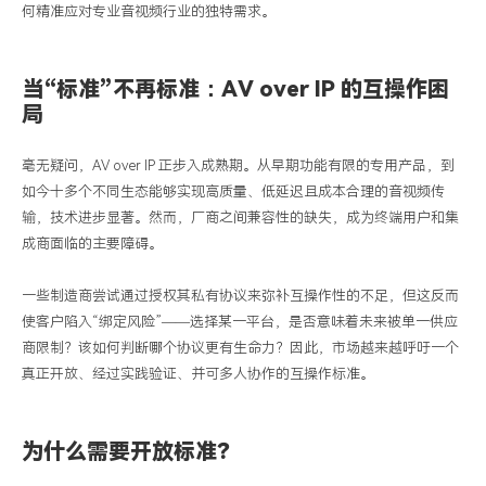
何精准应对专业音视频行业的独特需求。
当
“标准”不再标准：AV over IP 的互操作困
局
毫无疑问，
AV over IP
正步入成熟期。从早期功能有限的专用产品，到
如今十多个不同生态能够实现高质量、低延迟且成本合理的音视频传
输，技术进步显著。然而，厂商之间兼容性的缺失，成为终端用户和集
成商面临的主要障碍。
一些制造商尝试通过授权其私有协议来弥补互操作性的不足，但这反而
使客户陷入
“
绑定风险
”——
选择某一平台，是否意味着未来被单一供应
商限制？该如何判断哪个协议更有生命力？因此，市场越来越呼吁一个
真正开放、经过实践验证、并可多人协作的互操作标准。
为什么需要开放标准？