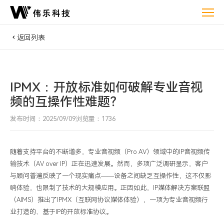
IPMX：
开
放
返回列表
标
准
如
IPMX：开放标准如何破解专业音视
何
频的互操作性难题？
破
解
发布时间：2025/09/09
浏览量：1736
专
业
随着支持平台的不断增多，专业音视频（
Pro AV
）领域中的
IP
音视频传
音
输技术（
AV over IP
）正在迅速发展。然而，多项广泛调研显示，客户
视
与顾问普遍反映了一个现实痛点
——
设备之间缺乏互操作性，这不仅影
频
响体验，也限制了技术的大规模应用。正因如此，
IP
媒体解决方案联盟
的
（
AIMS
）推出了
IPMX
（互联网协议媒体体验），一项为专业音视频行
互
业打造的、基于
IP
的开放标准协议。
操