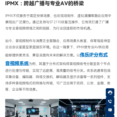
IPMX：跨越广播与专业AV的桥梁
IPMX
不仅服务于固定安装场景，也在现场制作、虚拟演播等融合应用中
展现出广泛潜力。通过支持与
ST 2110
设备互操作，它有效打通了广播
与专业音视频领域之间的链路，为行业创造新的市场机遇。
如今，音视频制作与消费正全面融合，应用场景从教室、体育馆延伸至
企业会议室甚至家庭娱乐环境。在这一背景下，
IPMX
使专业
AV
供应商
伟乐
IP
分布式
能够提供更灵活、兼容且面向未来的解决方案。以
音视频系统
为例，其基于分布式架构将音视频信号分散至各个节点
进行处理与传输，实现了远距离、高质量的信号分发。该系统通常包括
采集设备、编码器、网络交换机、解码器及显示设备等一系列组件，支
持多种音视频格式的转换与传输，可广泛应用于政府、公安、金融、教
育、企业等不同场景。