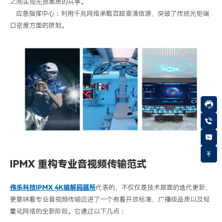
之间实现无损画质的共享。
应急指挥中心：利用千兆网络承载百路高清信源，突破了传统光矩端
口密度方面的限制。
IPMX
重构专业
音视频
传输范式
伟乐科技
IPMX
4K
编解码器所
代表的，不仅仅是技术层面的迭代更新，
更意味着专业
音视频
传输迈进了一个有着开放标准、广播级品质以及轻
量化网络的全新阶段。它通过以下几点：