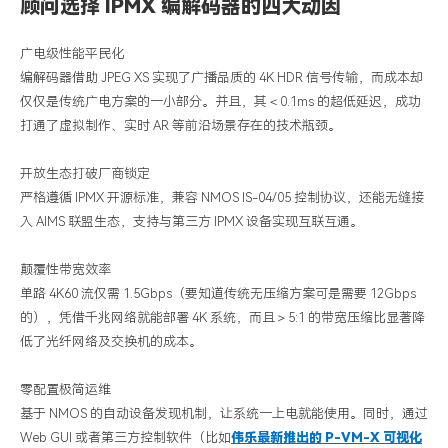
顾问选择
IPMX
编解码器的四大动因
广电级性能平民化
编解码器借助
JPEG XS
实现了广播品质的
4K HDR
信号传输，而成本却
仅仅是传统广电方案的一小部分。并且，其＜
0.1ms
的超低延迟，成功
打通了虚拟制作、实时
AR
等前沿场景存在的技术瓶颈。
开放生态打破厂商锁定
严格遵循
IPMX
开源标准，兼容
NMOS IS-04/05
控制协议，还能无缝接
入
AIMS
联盟生态，支持与第三方
IPMX
设备实现互联互通。
颠覆性带宽效率
单路
4K60
流仅需
1.5Gbps
（要知道传统无压缩方案可是需要
12Gbps
的），凭借千兆网络就能部署
4K
系统，而且＞
5:1
的带宽压缩比显著降
低了光纤网络及交换机的成本。
零配置极简运维
基于
NMOS
的自动设备发现机制，让系统一上电就能使用。同时，通过
Web GUI
或者第三方控制软件（比如
伟乐最新推出的
P-VM-X
可视化