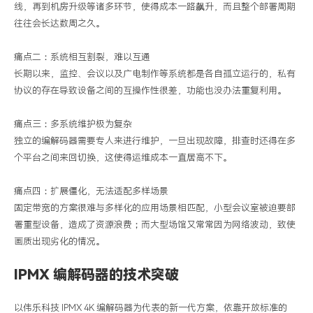
线，再到机房升级等诸多环节，使得成本一路飙升，而且整个部署周期
往往会长达数周之久。
痛点二：系统相互割裂，难以互通
长期以来，监控、会议以及广电制作等系统都是各自孤立运行的，私有
协议的存在导致设备之间的互操作性很差，功能也没办法重复利用。
痛点三：多系统维护极为复杂
独立的编解码器需要专人来进行维护，一旦出现故障，排查时还得在多
个平台之间来回切换，这使得运维成本一直居高不下。
痛点四：扩展僵化，无法适配多样场景
固定带宽的方案很难与多样化的应用场景相匹配，小型会议室被迫要部
署重型设备，造成了资源浪费；而大型场馆又常常因为网络波动，致使
画质出现劣化的情况。
IPMX
编解码器的技术突破
以
伟乐科技
IPMX 4K
编解码器为代表的新一代方案，依靠开放标准的