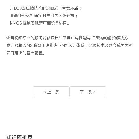
JPEG XS
压缩技术解决画质与带宽矛盾；
亚毫秒延迟打通实时应用的关键环节；
NMOS
控制实现跨厂商设备协同。
让
音视频行业的
顾问能够设计出兼具广电性能与
IT
架构的前沿解决方
案。随着
AIMS
联盟加速推进
IPMX
认证体系，这项技术必然会成为大型
项目建设的基准配置。
上一条
下一条
知识库推荐