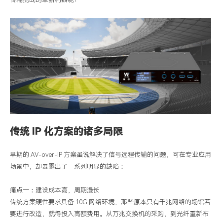
问
的
“新
宠”？
伟
乐
科
技
传统
IP
化方案的诸多局限
早期的
AV-over-IP
方案虽说解决了信号远程传输的问题，可在专业应用
场景中，却暴露出了一系列明显的缺陷：
痛点一：建设成本高，周期漫长
传统方案硬性要求具备
10G
网络环境，那些原本只有千兆网络的场馆若
要进行改造，就得投入高额费用。从万兆交换机的采购，到光纤重新布