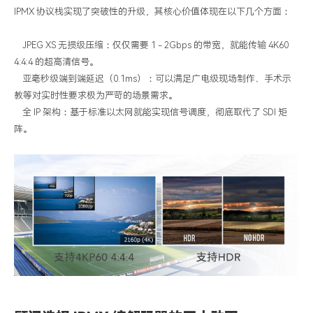
IPMX
协议栈实现了突破性的升级，其核心价值体现在以下几个方面：
JPEG XS
无损级压缩：仅仅需要
1 - 2Gbps
的带宽，就能传输
4K60
4:4:4
的超高清信号。
亚毫秒级端到端延迟（
0.1ms
）：可以满足广电级现场制作、手术示
教等对实时性要求极为严苛的场景需求。
全
IP
架构：基于标准以太网就能实现信号调度，彻底取代了
SDI
矩
阵。