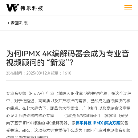
为
何
IPMX
返回列表
4K
编
解
码
为何IPMX 4K编解码器会成为专业音
器
视频顾问的 “新宠”？
会
发布时间：2025/08/12
浏览量：1610
成
为
专
专业音视频（
Pro AV
）行业已然踏入
IP
化转型的关键阶段，在这个过程
业
中，对于低延迟、高画质以及开放标准的需求，已然成为亟待解决的核
心痛点。在此大趋势下，那些为大型场馆、广电制作以及高端会议室精
音
心设计系统架构的核心专家 —— 也就是
音视频
顾问们，纷纷将目光投
视
向了基于
IPMX
标准的
4K
编解码器，像
伟乐科技
IPMX
解决方案
就备
频
受关注。那么，这项技术究竟凭借什么成为了顾问们应对高规格
音视频
顾
传输挑战的革新利器呢？