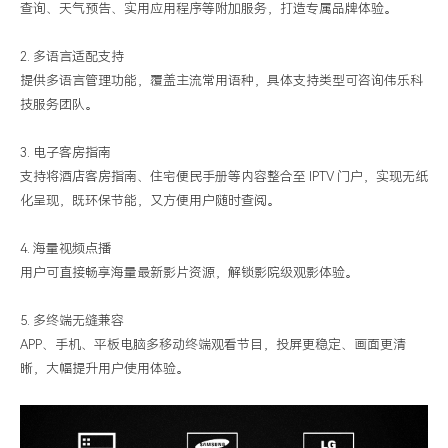
查询、天气预告、实用应用程序等附加服务，打造专属品牌体验。
2.
多语言适配支持
提供多语言管理功能，覆盖主流常用语种，具体支持类型可咨询伟乐科
技服务团队。
3.
电子客房指南
支持将酒店客房指南、住宅便民手册等内容整合至
IPTV
门户，实现无纸
化呈现，既环保节能，又方便用户随时查阅。
4.
海量
视频点播
用户可直接畅享海量最新影片资源，解锁影院级观影体验。
5.
多终端
无缝兼容
APP
、手机、平板电脑多移动终端观看节目，
投屏更稳定、画面更清
晰，大幅提升用户使用体验。