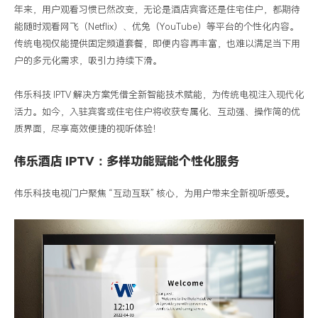
新
年来，用户观看习惯已然改变，无论是酒店宾客还是住宅住户，都期待
能随时观看网飞（
Netflix
）、优兔（
YouTube
）等平台的个性化内容。
方
传统电视仅能提供固定频道套餐，即便内容再丰富，也难以满足当下用
案
户的多元化需求，吸引力持续下滑。
伟乐科技
IPTV
解决方案凭借全新智能技术赋能，为传统电视注入现代化
活力。如今，入驻宾客或住宅住户将收获专属化、互动强、操作简的优
质界面，尽享高效便捷的视听体验！
伟乐酒店
IPTV
：
多样
功能赋能个性化服务
伟乐科技电视门户聚焦
“互动互联” 核心，为用户带来全新视听感受。