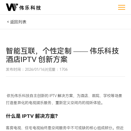
智
能
互
返回列表
联，
个
性
智能互联，个性定制 —— 伟乐科技
定
酒店IPTV 创新方案
制
——
发布时间：2026/01/16
浏览量：1706
伟
乐
科
依托伟乐科技自主创新的
IPTV
解决方案，为酒店、医院、学校等场景
技
打造差异化的电视娱乐服务，重新定义空间内的视听体验。
酒
店
什么是
IPTV
解决方案？
IPTV
创
客房电视、住宅电视始终是空间服务中不可或缺的核心组成部分。但近