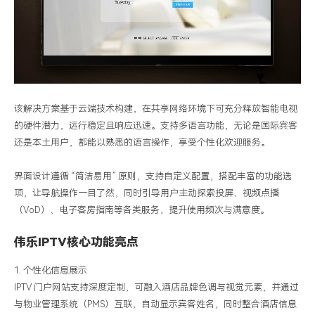
该解决方案基于云端技术构建，在共享网络环境下可充分释放智能电视
的硬件潜力，运行稳定且响应迅速。支持多语言功能，无论是国际宾客
还是本土用户，都能以熟悉的语言操作，享受个性化欢迎服务。
界面设计遵循
“简洁易用” 原则，支持自定义配置，搭配丰富的功能选
项，让导航操作一目了然，同时引导用户主动探索投屏、视频点播
（
VoD
）、电子客房指南等各类服务，提升使用频次与满意度。
伟乐
IPTV
核心功能亮点
1.
个性化信息展示
IPTV
门户网站支持深度定制，可融入酒店品牌色调与视觉元素，并通过
与物业管理系统（
PMS
）互联，自动显示宾客姓名，同时整合酒店信息