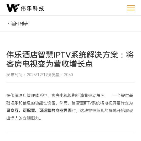
酒
店
智
返回列表
慧
IPTV
系
伟乐酒店智慧IPTV系统解决方案：将
统
解
客房电视变为营收增长点
决
发布时间：2025/12/19
浏览量：2050
方
案：
将
在传统酒店管理体系中，客房电视长期扮演着被动角色
——
一个提供基
础娱乐和信息的功能性设备。然而，当智慧
IPTV
系统将电视屏幕转变为
客
可交互、可配置、可运营的商业界面
时，这块曾被忽视的屏幕开始展现
房
出惊人的变现潜力。
电
视
变