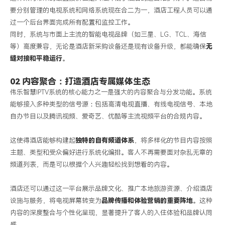
要分别管理的电视系统和网络系统现在合二为一，酒店工程人员可以通
过一个后台界面完成所有配置和监控工作。
同时，系统与市面上主流的智能电视品牌（如三星、
LG
、
TCL
、海信
等）高度兼容，无论是酒店新采购设备还是现有设备升级，都能确保
无
缝对接和平稳运行
。
02 内容聚合：打造酒店专属媒体生态
伟乐智慧
IPTV
系统的核心能力之一是强大的内容聚合与分发功能。系统
能够接入多种类型的信号源：包括高清电视直播、有线电视信号、本地
自办节目以及腾讯视频、爱奇艺、优酷等主流视频平台的合规内容。
这使得酒店能够构建起
独特的自有频道体系
，将多样化的节目内容按照
主题、类型和受众偏好进行系统化编排。客人不再需要面对杂乱无章的
频道列表，而是可以根据个人兴趣轻松找到想看的内容。
酒店还可以通过这一平台展示品牌文化、推广本地旅游资源、介绍酒店
设施与服务，将电视屏幕转变为
品牌传播和体验营销的重要阵地
。这种
内容的深度整合与个性化呈现，显著提升了客人的入住体验和品牌认同
感。