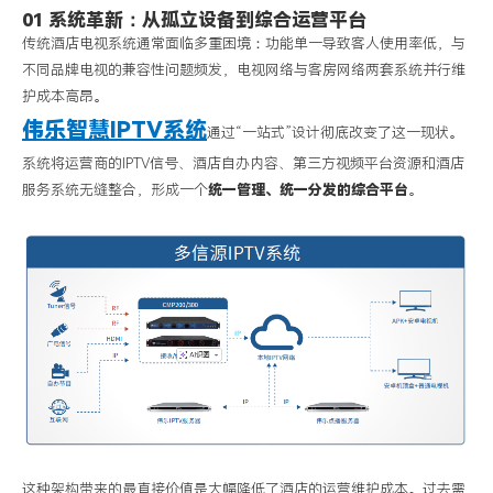
01 系统革新：从孤立设备到综合运营平台
为
传统酒店电视系统通常面临多重困境：功能单一导致客人使用率低，与
营
不同品牌电视的兼容性问题频发，电视网络与客房网络两套系统并行维
收
护成本高昂。
增
伟乐智慧
IPTV
系统
通过
“
一站式
”
设计彻底改变了这一现状。
长
系统将运营商的
IPTV
信号、酒店自办内容、第三方视频平台资源和酒店
点
服务系统无缝整合，形成一个
统一管理、统一分发的综合平台
。
|
伟
乐
科
技
这种架构带来的最直接价值是大幅降低了酒店的运营维护成本。过去需