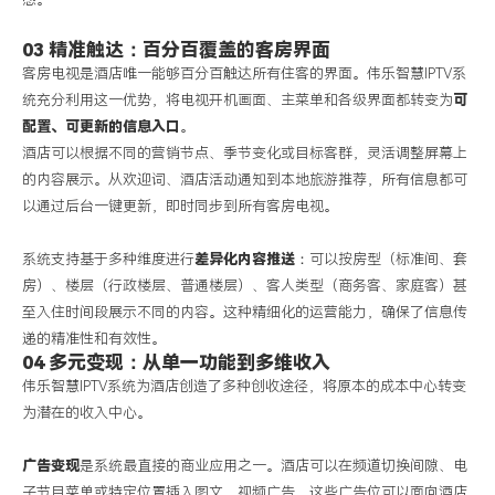
03 精准触达：百分百覆盖的客房界面
客房电视是酒店唯一能够百分百触达所有住客的界面。伟乐智慧
IPTV
系
统充分利用这一优势，将电视开机画面、主菜单和各级界面都转变为
可
配置、可更新的信息入口
。
酒店可以根据不同的营销节点、季节变化或目标客群，灵活调整屏幕上
的内容展示。从欢迎词、酒店活动通知到本地旅游推荐，所有信息都可
以通过后台一键更新，即时同步到所有客房电视。
系统支持基于多种维度进行
差异化内容推送
：可以按房型（标准间、套
房）、楼层（行政楼层、普通楼层）、客人类型（商务客、家庭客）甚
至入住时间段展示不同的内容。这种精细化的运营能力，确保了信息传
递的精准性和有效性。
04 多元变现：从单一功能到多维收入
伟乐智慧
IPTV
系统为酒店创造了多种创收途径，将原本的成本中心转变
为潜在的收入中心。
广告变现
是系统最直接的商业应用之一。酒店可以在频道切换间隙、电
子节目菜单或特定位置插入图文、视频广告。这些广告位可以面向酒店