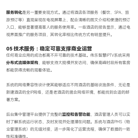
服务转化
是另一重要变现方式。通过将酒店各项服务（餐饮、
SPA
、旅
游预订等）直观呈现在电视屏幕上，配合清晰的图文介绍和便捷的预订
入口，能够显著提高客人的服务使用率。一些酒店的报告显示，通过电
视界面推广的服务项目，其转化率相比传统方式有明显提升。
05 技术服务：稳定可靠支撑商业运营
任何商业应用的成功都离不开可靠的技术基础。伟乐智慧
IPTV
系统采用
分布式流媒体架构
，能够支持大规模并发访问，确保高峰时段所有客房
都能获得流畅的观看体验。
系统的网络兼容性设计使其能够适应不同酒店的基础设施条件，无论是
新建酒店的全
IP
网络，还是老酒店的混合网络环境，都能找到合适的部
署方案。
后台集中管理平台提供了完整的
监控和告警功能
，酒店管理人员可以实
时了解系统运行状态，及时发现并处理潜在问题。系统与酒店
PMS
（物
业管理系统）的无缝对接，进一步简化了运营流程，确保了数据的一致
性和准确性。