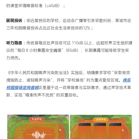
的课堂环境噪音标准（
≤45dB
）；
向
音
居民投诉
：邻近居民区的学校，运动会广播常引发邻里纠纷，某城市近
响
三年校园噪音投诉占比达社会生活类投诉的
12%
；
来
帮
听力隐患
：传统音箱近处声压级可达
110dB
以上，远超世界卫生组织建
忙！
议的
“
每日
8
小时暴露安全阈值
”
（
85dB
），长期暴露可能导致学生听
力损伤。
《中华人民共和国噪声污染防治法》实施后，明确要求学校
“
采取有效
措施防止、减轻噪声污染
”
，并将
“
学校操场
”
列为重点管控区域。
伟乐
校园操场定向
音响
正是基于这一政策背景与实际需求，通过声学技术革
新，实现
“
精准传声不扰民
”
的双重目标。