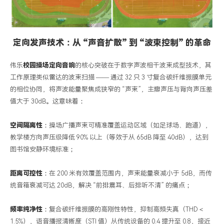
定向发声技术：从
“
声音扩散
”
到
“
波束控制
”
的革命
伟乐
校园操场定向
音响
的核心突破在于数字声波相干波束成型技术，其
工作原理类似雷达的波束扫描
——
通过
32
只
3
寸复合碳纤维振膜单元
的相位协同，将声波能量聚焦成狭窄的
“
声束
”
，主瓣声压与背向声压差
值大于
30dB
。这意味着：
空间隔离性
：操场广播声束可精准覆盖运动区域（如足球场、跑道），
教学楼方向声压级降低
90%
以上（等效于从
65dB
降至
40dB
），达到
图书馆安静环境标准；
距离可控性
：在
200
米有效覆盖范围内，声束能量衰减小于
5dB
，而传
统音箱衰减可达
20dB
，解决
“
前排震耳、后排听不清
”
的痛点；
频率纯净性
：复合碳纤维振膜的高刚性特性，抑制高频失真（
THD
＜
1.5%
），语音播报清晰度（
STI
值）从传统设备的
0.4
提升至
0.8
，接近