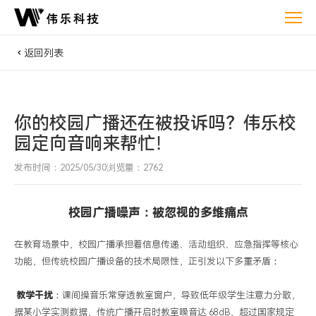
你
的
校
返回列表
园
广
播
你的校园广播还在被投诉吗？伟乐校
还
园定向音响来帮忙！
再
被
发布时间：2025/05/30
浏览量：2762
投
诉
校园广播噪声：被忽视的多维痛点
吗？
伟
在教育场景中，
校园
广播承担着信息传递、活动组织、应急指挥等核心
乐
功能，但传统
校园
广播设备的技术局限性，正引发
以下
多重矛盾：
校
园
教学干扰
：课间操音乐常穿透教室窗户，导致低年级学生注意力分散，
定
据某小学实测数据，传统广播开启时教室噪音达
68dB
，超过国家规定