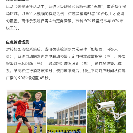
运动会等聚集性活动中，系统可级联多台音箱形成
“
声幕
”
，覆盖整个操
场区域。以
800
人规模的操场为例，传统音箱需部署
10
台以上才能均
匀覆盖，而伟乐系统仅需
4
台定向音箱，节省
50%
设备成本与
60%
布
线工时。
应急管理场景
对接校园监控系统后，当摄像头检测到异常事件（如烟雾、可疑人
员），系统自动触发声光电联动预警：定向播放疏散指令（声）、外置
报警灯高频闪烁（光）、联动路灯增强照明（电），形成多维警示体
系。某高校进行消防演练时，使用该系统后，师生平均响应时间从传统
广播的
90
秒缩短至
45
秒。