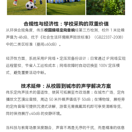
合规性与经济性：学校采购的双重价值
从环保合规角度，伟乐
校园操场定向
音响
经第三方检测，校外
1
米处噪
声值为
48dB
，优于《社会生活环境噪声排放标准》（
GB22337-2008
）
中的二类区标准（昼间
≤60dB
）。
经济性方面，系统采用
IP
网络
+
定压双备份设计：日常通过
IP
网络实现
远程管控，节省人工巡检成本；网络故障时自动切换至
100V
定压模
式，避免重要活动中断。
技术延伸：从校园到城市的声学解决方案
伟乐定向声技术的普适性，使其可拓展至市政场景：在城市广场，定向
播放文艺演出音频，周边
50
米外噪声值低于
50dB
；在博物馆，展柜旁
的定向音箱可提供沉浸式讲解，游客无需佩戴耳机即可享受清晰导览，
同时保持展厅
≤40dB
的安静环境。
当科技与教育场景深度融合，声音不再是无序的干扰，而是精准的信息