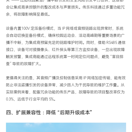
失”—— 比如校园紧急广播中断引发的安全风险引发甲方投诉，这些都
会让集成商承担额外的整改成本与声誉损失。伟乐科技通过多重功能冗
余，将故障影响降至最低。
设备内置100V 定压备份模式，当 IP 网络或音频链路出现异常时，系统
会自动切换至备份模式，确保校园运动会、活动高峰期等重要场景的广
播不中断，为集成商预留充足的链路维护时间。同时，借助 RS485 通信
接口，设备可对接摄像头、红外探头等第三方监控设备，一旦出现故障
触发报警，集成商能通过远程系统第一时间定位问题点，避免 “盲目排
查” 导致的故障扩大。
更值得关注的是，其音频广播及控制信息采用 IP 网络加密传输，能有效
防止非法盗播引发的设备异常，减少因人为干扰导致的维护工作量。从
实际案例来看，配备冗余功能的伟乐产品，故障导致的项目整改率仅为
0.3%，远低于行业平均的 5%。
四、扩展兼容性：降低 “后期升级成本”