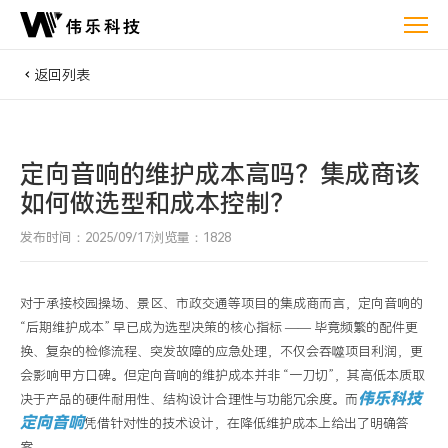
定
向
音
返回列表
响
的
维
定向音响的维护成本高吗？集成商该
护
如何做选型和成本控制？
成
本
发布时间：2025/09/17
浏览量：1828
高
吗？
对于承接校园操场、景区、市政交通等项目的集成商而言，定向音响的
集
“后期维护成本” 早已成为选型决策的核心指标 —— 毕竟频繁的配件更
成
换、复杂的检修流程、突发故障的应急处理，不仅会吞噬项目利润，更
商
会影响甲方口碑。但定向音响的维护成本并非 “一刀切”，其高低本质取
该
伟乐科技
决于产品的硬件耐用性、结构设计合理性与功能冗余度。而
如
定向音响
凭借针对性的技术设计，在降低维护成本上给出了明确答
何
案。