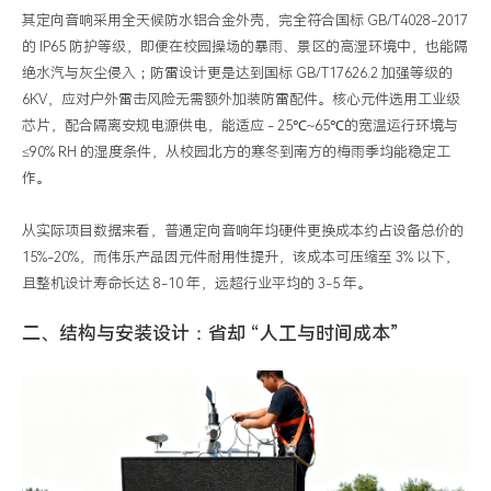
其定向音响采用全天候防水铝合金外壳，完全符合国标 GB/T4028-2017
的 IP65 防护等级，即便在校园操场的暴雨、景区的高湿环境中，也能隔
绝水汽与灰尘侵入；防雷设计更是达到国标 GB/T17626.2 加强等级的
6KV，应对户外雷击风险无需额外加装防雷配件。核心元件选用工业级
芯片，配合隔离安规电源供电，能适应 - 25℃~65℃的宽温运行环境与
≤90% RH 的湿度条件，从校园北方的寒冬到南方的梅雨季均能稳定工
作。
从实际项目数据来看，普通定向音响年均硬件更换成本约占设备总价的
15%-20%，而伟乐产品因元件耐用性提升，该成本可压缩至 3% 以下，
且整机设计寿命长达 8-10 年，远超行业平均的 3-5 年。
二、结构与安装设计：省却 “人工与时间成本”