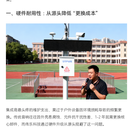
做
一、硬件耐用性：从源头降低 “更换成本”
选
型
和
成
本
控
制？
集成商最头疼的维护支出，莫过于户外设备因环境损耗导致的频繁更
换。传统音响往往因外壳易腐蚀、元件抗干扰性差，1-2 年就需更换核
心部件，而伟乐科技通过硬件升级从源头规避了这一问题。