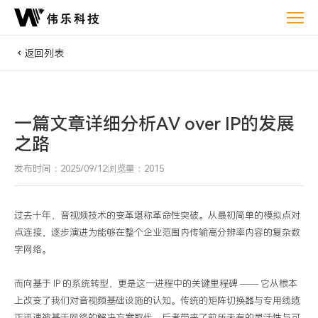
一
篇
文
返回列表
章
详
细
一篇文章详细分析AV over IP的发展
分
之路
析
AV
发布时间：2025/09/12
浏览量：2015
over
IP
的
过去十年，音视频技术的变革堪称革命性突破。从最初简单的模拟点对
发
点连接，逐步演进为能够在整个企业范围内传输高分辨率内容的复杂数
展
字网络。
之
而向基于 IP 的系统转型，更是这一进程中的关键里程碑 —— 它从根本
路
上改变了我们对音视频基础设施的认知。传统的矩阵切换器与专用线缆
正迅速被基于网络的解决方案取代，后者带来了前所未有的灵活性与可