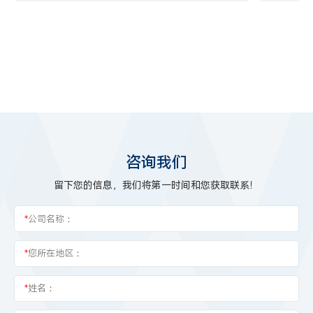
为了进一步加强建设景区安全管理体系并解决景区现
伟乐“大喇
存管理难题，伟乐依据景区的布局及规划，为明月山
县、镇、
风景区提供了伟乐智慧公共广播系统解决方案。
系，传递
了解详情
了解详情
绥德县搭
咨询我们
留下您的信息，我们将第一时间和您获取联系！
*
公司名称：
*
您所在地区：
*
姓名：