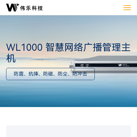
伟
乐
科
技
WL1000
智
WL1000 智慧网络广播管理主
慧
机
网
络
防震、抗捧、防磁、防尘、防冲击
广
播
管
理
主
机