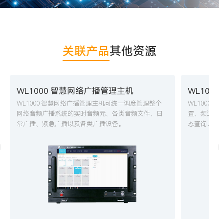
关联产品
其他资源
WL1000 智慧网络广播管理主机
WL10
WL1000 智慧网络广播管理主机可统一调度管理整个
WL100
网络音频广播系统的实时音频元、各类音频文件、日
置、频道
常广播、紧急广播以及各类广播设备。
态查询以
文旅
2024/10/28
政府
202
伟乐公共广播系统成功部署于江西省宜春市明
成功案例
月山风景区
方位“应