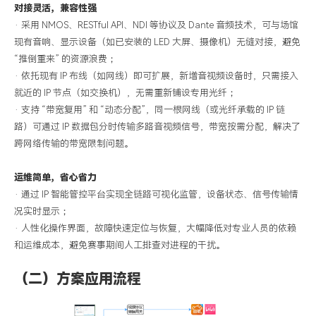
对接灵活，兼容性强
·
采用
NMOS、RESTful API、NDI 等协议及 Dante 音频技术，可与场馆
现有音响、显示设备（如已安装的 LED 大屏、摄像机）无缝对接，避免
“推倒重来” 的资源浪费；
·
依托现有
IP 布线（如网线）即可扩展，新增音视频设备时，只需接入
就近的 IP 节点（如交换机），无需重新铺设专用光纤；
·
支持
“带宽复用” 和 “动态分配”
，
同一根网线（或光纤承载的
IP 链
路）可通过 IP 数据包分时传输多路音视频信号，带宽按需分配
，
解决了
跨网络传输的带宽限制问题。
运维简单，省心省力
·
通过
IP 智能管控平台实现全链路可视化监管，设备状态、信号传输情
况实时显示；
·
人性化操作界面，故障快速定位与恢复，大幅降低对专业人员的依赖
和运维成本
，避免赛事期间人工排查对进程的干扰。
（二）方案应用流程