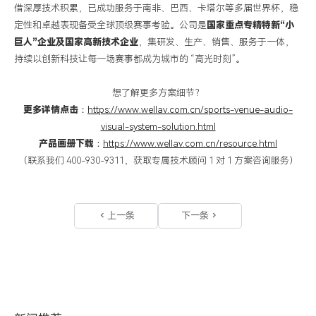
借深厚技术积累，已成功服务于南非、巴西、卡塔尔等多届世界杯，稳
定性和卓越表现备受全球顶级赛事考验。公司是
国家重点专精特新
“
小
巨人
”
企业及国家高新技术企业
，集研发、生产、销售、服务于一体，
持续以创新科技
让每一场赛事都成为城市的
“高光时刻”。
想了解更多方案细节？
更多详情点击
：
https://www.wellav.com.cn/sports-venue-audio-
visual-system-solution.html
产品画册下载
：
https://www.wellav.com.cn/resource.html
（
联系我们
400-930-9311
，
获取专属技术顾问
1 对 1 方案咨询服务
）
上一条
下一条