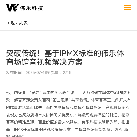
突
破
传
返回列表
统！
基
于
突破传统！基于IPMX标准的伟乐体
IPMX
标
育场馆音视频解决方案
准
发布时间：2025-07-18
浏览量：2718
的
伟
乐
七月的盛夏，
“苏超” 赛事热潮席卷全城 ——6 万球迷在奥体中心呐喊狂
欢，超百万观众涌入商圈 “第二现场” 共享激情。体育赛事正以前所未有
体
的能量激活城市脉搏，而作为赛事核心载体的体育场馆，音视频系统的
育
表现力已成为撬动三大价值的关键支点：沉浸式观赛体验的打造、精彩
场
赛事的精准呈现、商业价值的最大化释放。
伟乐科技以创新为笔，推出
馆
基于
IPMX开放标准的音视频解决方案，为体育场馆描绘智慧升级的“新
音
赛场图景”。