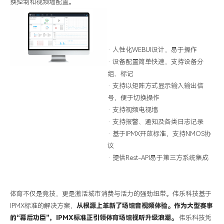
换控制和视频墙配置。
·
人性化
WEBUI设计，易于操作
·
设备配置简单快速，支持设备分
组、标记
·
支持以矩阵方式显示输入输出信
号，便于切换操作
·
支持视频电视墙
·
支持报警、通知及各类日志记录
·
基于
IPMX开放标准，支持NMOS协
议
·
提供
Rest-API易于第三方系统集成
体育不仅是竞技，
更
是激活城市消费与活力的强劲纽带。伟乐科技基于
IPMX
标准的解决方案，
从根源上革新了场馆音视频体验
。
作为大型赛事
的
“
幕后功臣
”
，
IPMX
标准正引领体育场馆视听升级浪潮。
伟乐科技凭