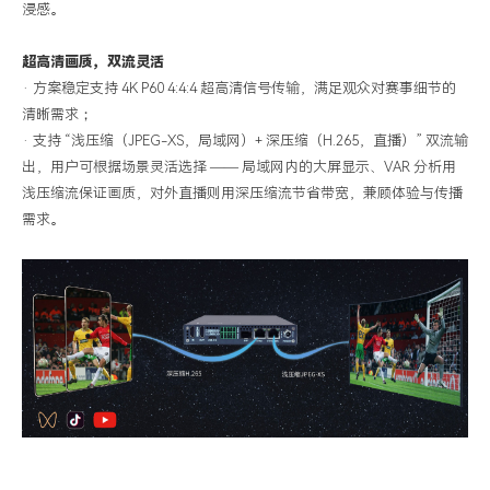
浸感。
超高清画质，
双流灵活
·
方案稳定支持
4K P60 4:4:4 超高清信号传输，满足观众对赛事细节的
清晰需求；
·
支持
“浅压缩（JPEG-XS，局域网）+ 深压缩（H.265，直播）” 双流输
出，用户可根据场景灵活选择 —— 局域网内的大屏显示、VAR 分析用
浅压缩流保证画质，对外直播则用深压缩流节省带宽，兼顾体验与传播
需求。