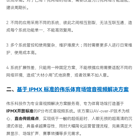
设成本高。对于已有千兆网络的场馆，需要改造为万兆网络才能适配，
建设周期长。
2. 不同的应用采用不同的系统，彼此之间相互割裂，无法互联互通，造
成每个系统功能单一，不能高效复用。
3. 多个系统管控和使用复杂，维护难度大；同时需要更多人进行日常维
护，使用成本高。
4. 系统扩展性差，只能用一种固定方案，不能根据应用需要适配不同的
网络环境，造成"大材小用"式地浪费，或者效果不如人意。
二、
基于
IPMX 标准的伟乐体育场馆音视频解决方案
伟乐科技作为专业音视频解决方案服务商，专为体育场馆打造基于
IPMX
开放标准
的
IP
分布式音视频系统。该方案以
AV-over-IP
技术为核
心，
直击传统痛点
，
实现低于一帧的超低延时、人眼无损的
超高清的沉
浸式体验，具备卓越兼容性，同时大幅简化运营管理流程，完美满足大
屏显示、场馆扩声、赛事转播等多元需求。