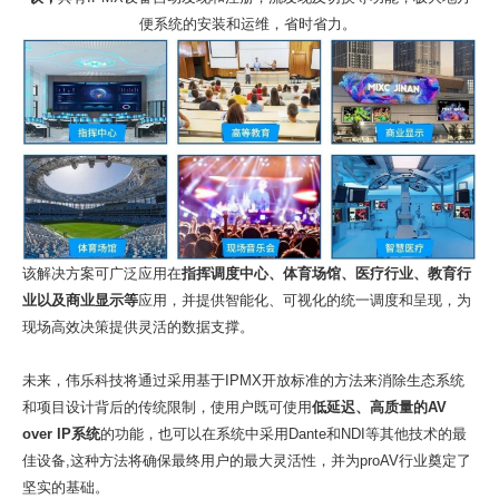
便系统的安装和运维，省时省力。
该解决方案可广泛应用在
指挥调度中心、体育场馆、医疗行业、教育行
业以及商业显示等
应用，并提供智能化、可视化的统一调度和呈现，为
现场高效决策提供灵活的数据支撑。
未来，伟乐科技将通过采用基于
IPMX开放标准的方法来消除生态系统
和项目设计背后的传统限制，使用户既可使用
低延迟、高质量的
AV
over IP系统
的功能，也可以在系统中采用
Dante和NDI等其他技术的最
佳设备,这种方法将确保最终用户的最大灵活性，并为proAV行业奠定了
坚实的基础。