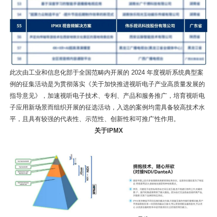
信
部
2024
年
度
视
此次由工业和信息化部于全国范畴内开展的
2024 年度视听系统典型案
例的征集活动是为贯彻落实《关于加快推进视听电子产业高质量发展的
听
指导意见》，加速视听电子技术、专利、产品和服务推广，培育视听电
系
子应用新场景而组织开展的征选活动，入选的案例均需具备较高技术水
统
平，且具有较强的代表性、示范性、创新性和可推广性作用。
典
关于
IPMX
型
案
例！