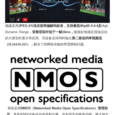
视频采用
JPEG-XS浅压缩等编解码标准，支持最高4Kp60 4:4:4及
High
Dynamic Range
，背靠背延时低于一帧
16ms，
能很好地满足现场活动
的大屏实时显示等应用。另设备支持同时输出
第二路低码率视频流
（
H.264/H.265），
解决了跨网络传输的带宽限制问题。
系统采用
NMOS（Networked Media Open Specifications）管理协
议，
具有
IPMX设备自动发现和注册，流发现及切换等功能，极大地方