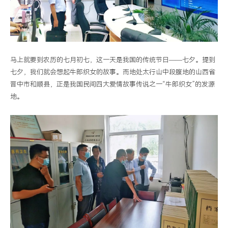
体
系
成
功
马上就要到农历的七月初七，这一天是我国的传统节日——七夕。提到
落
七夕，我们就会想起牛郎织女的故事。而地处太行山中段腹地的山西省
地
晋中市和顺县，正是我国民间四大爱情故事传说之一“牛郎织女”的发源
验
地。
收，
守
护
县
域
安
全”