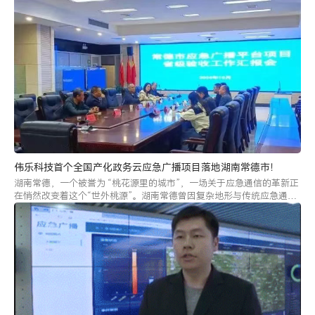
伟乐科技首个全国产化政务云应急广播项目落地湖南常德市！
湖南常德，一个被誉为 “桃花源里的城市”，一场关于应急通信的革新正
在悄然改变着这个“世外桃源”。湖南常德曾因复杂地形与传统应急通信
模式的局限，面临着应急响应的多重挑战。伟乐科技以全国产化政务云
应急广播解决方案为核心，为这座 “鱼米之乡” 打造了覆盖市、县、乡三
级的应急信息防护网，探索出一条 “安全与发展并行” 的现代化应急管理
路径。