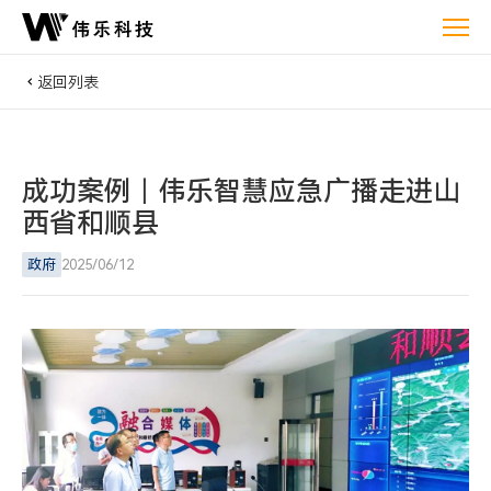
“筑
牢
山
返回列表
西
和
顺
成功案例丨伟乐智慧应急广播走进山
应
西省和顺县
急
网！
政府
2025/06/12
伟
乐
智
慧
应
急
广
播