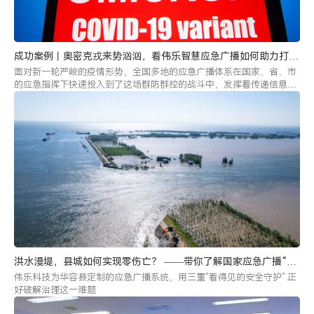
成功案例丨奥密克戎来势汹汹，看伟乐智慧应急广播如何助力打响
疫情攻坚战!
面对新一轮严峻的疫情形势，全国多地的应急广播体系在国家、省、市
的应急指挥下快速投入到了这场群防群控的战斗中，发挥着传递信息、
防控疫情、遏制谣言、提振信心、维护稳定等重大作用。
洪水漫堤，县城如何实现零伤亡？ ——带你了解国家应急广播“十
佳案例”中的伟乐硬科技
伟乐科技为华容县定制的应急广播系统，用三重"看得见的安全守护" 正
好破解治理这一难题