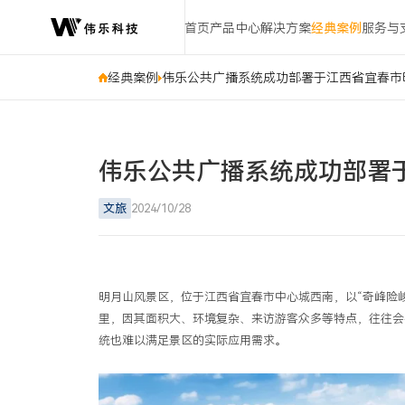
伟
首页
产品中心
解决方案
经典案例
服务与
乐
公
共
经典案例
伟乐公共广播系统成功部署于江西省宜春市
广
播
系
统
伟乐公共广播系统成功部署
成
功
文旅
2024/10/28
部
署
于
江
明月山风景区，位于江西省宜春市中心城西南，以“奇峰险
西
里，因其面积大、环境复杂、来访游客众多等特点，往往会
省
统也难以满足景区的实际应用需求。
宜
春
市