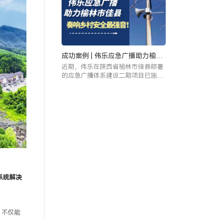
系，传递着党建精神，播报着应急安
全防范知识，为绥德县搭建起了全方
位的“应急安全管理阵地
成功案例 | 伟乐应急广播助力榆林
市佳县奏响乡村安全最强音
近期，伟乐在陕西省榆林市佳县部署
的应急广播体系建设二期项目已施工
完毕。佳县的16个乡镇以及319个行
政村都有伟乐的设备和大喇叭的身
影，并与伟乐参与建成的一期应急广
播设备实现无缝对接。
系统解决
，不仅能