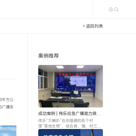
返回列表
案例推荐
0平方公
的广播系
成功案例 | 伟乐应急广播助力陕西
绥德搭建全方位“应急安全管理阵
伟乐“大喇叭”也在绥德的各个村
地”
落“落地生根”，结合县、镇、村三级
信息共享、分级负责的应急广播体