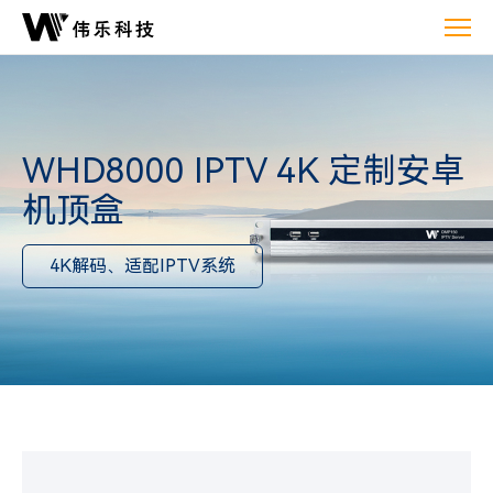
WHD8000
IPTV
4K
定
制
安
WHD8000 IPTV 4K 定制安卓
卓
机顶盒
机
顶
4K解码、适配IPTV系统
盒