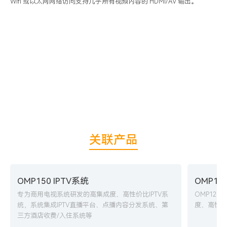
Wifi 或以太网网络访问支持几乎所有视频内容的 HDMI/AV 输出。
关联产品
OMP150 IPTV系统
OMP12
专为商用电视系统研发的高集成度、高性价比IPTV系
OMP12
统，系统集成IPTV直播平台、点播内容分发系统、第
度、高性价
三方酒店收费/入住系统等