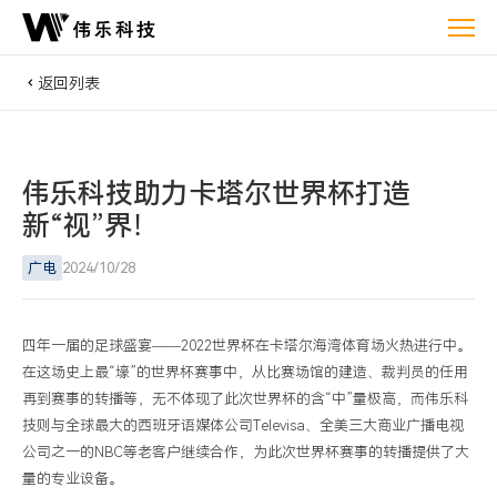
伟
乐
科
返回列表
技
助
力
伟乐科技助力卡塔尔世界杯打造
卡
新“视”界！
塔
尔
广电
2024/10/28
世
界
杯
四年一届的足球盛宴
——
2022
世界杯在卡塔尔海湾体育场火热进行中。
打
在这场史上最“壕”的世界杯赛事中，从比赛场馆的建造、裁判员的任用
再到赛事的转播等，无不体现了此次世界杯的含“中”量极高，而伟乐科
造
技则与全球最大的西班牙语媒体公司
Televisa
、全美三大商业广播电视
新“视”界！
公司之一的
NBC
等老客户继续合作，为此次世界杯赛事的转播提供了大
量的专业设备。