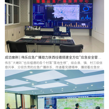
成功案例 | 伟乐应急广播助力陕西绥德搭建全方位“应急安全管理
阵地”
伟乐“大喇叭”也在绥德的各个村落“落地生根”，结合县、镇、村三级信
息共享、分级负责的应急广播体系，传递着党建精神，播报着应急安全
防范知识，为绥德县搭建起了全方位的“应急安全管理阵地