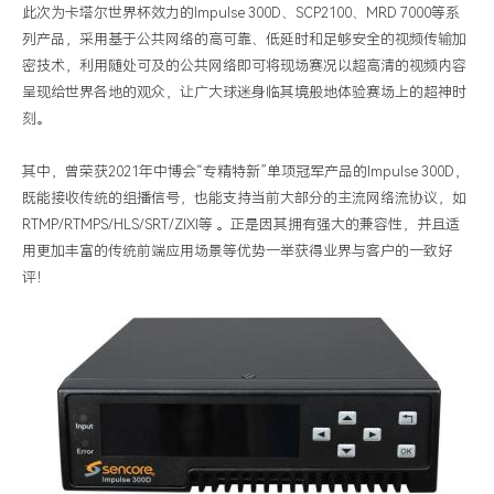
此次为卡塔尔世界杯效力的
Impulse 300D
、
SCP2100
、
MRD 7000
等系
列产品，采用基于公共网络的高可靠、低延时和足够安全的视频传输加
密技术，利用随处可及的公共网络即可将现场赛况以超高清的视频内容
呈现给世界各地的观众，让广大球迷身临其境般地体验赛场上的超神时
刻。
其中，曾荣获
2021
年中博会“专精特新”单项冠军产品的
Impulse 300D
，
既能接收传统的组播信号，也能支持当前大部分的主流网络流协议，如
RTMP/RTMPS/HLS/SRT/ZIXI
等 。正是因其拥有强大的兼容性，并且适
用更加丰富的传统前端应用场景等优势一举获得业界与客户的一致好
评！